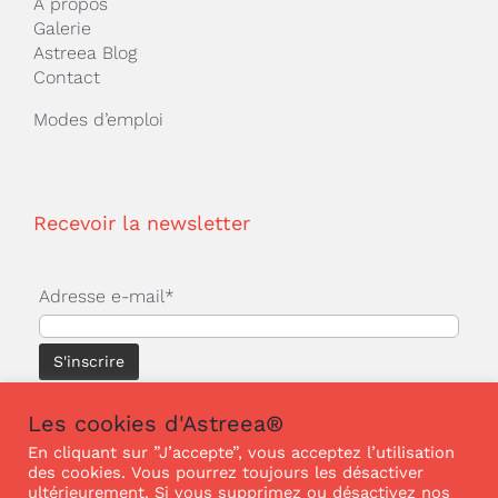
A propos
Galerie
Astreea Blog
Contact
Modes d’emploi
Recevoir la newsletter
Adresse e-mail*
Les cookies d'Astreea®
En cliquant sur ”J’accepte”, vous acceptez l’utilisation
des cookies. Vous pourrez toujours les désactiver
© Copyright 2025 | ASTREEA® | Tous droits
ultérieurement. Si vous supprimez ou désactivez nos