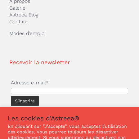
A propos
Galerie
Astreea Blog
Contact
Modes d’emploi
Recevoir la newsletter
Adresse e-mail*
Les cookies d'Astreea®
En cliquant sur ”J’accepte”, vous acceptez l’utilisation
des cookies. Vous pourrez toujours les désactiver
© Copyright 2025 | ASTREEA® | Tous droits
ultérieurement. Si vous supprimez ou désactivez nos