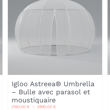
être
choisies
sur
la
page
du
produit
Igloo Astreea® Umbrella
– Bulle avec parasol et
moustiquaire
Plage
2160,00
€
–
2990,00
€