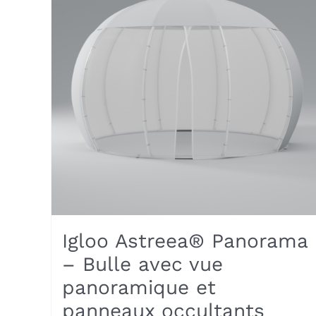
options
peuvent
être
choisies
sur
la
page
du
produit
Igloo Astreea® Panorama
– Bulle avec vue
panoramique et
panneaux occultants