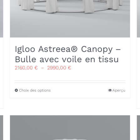
Igloo Astreea® Canopy –
Bulle avec voile en tissu
Plage
2160,00
€
–
2990,00
€
de
prix :
2160,00 €
Ce
Choix des options
Aperçu
à
produit
2990,00 €
a
plusieurs
variations.
Les
options
peuvent