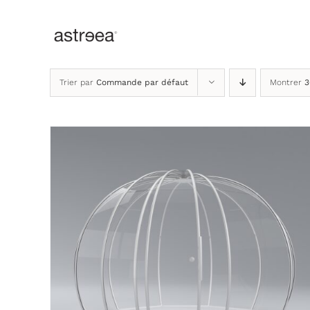
Passer
au
contenu
Trier par
Commande par défaut
Montrer
3