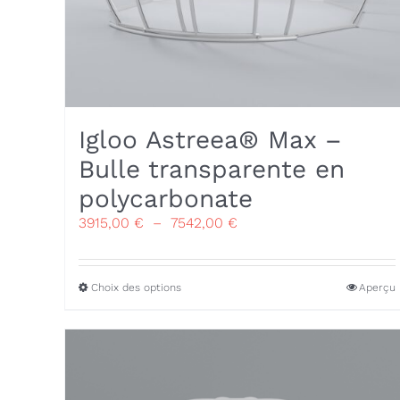
Igloo Astreea® Max –
Bulle transparente en
polycarbonate
Plage
3915,00
€
–
7542,00
€
de
prix :
3915,00 €
Ce
Choix des options
Aperçu
à
produit
7542,00 €
a
plusieurs
variations.
Les