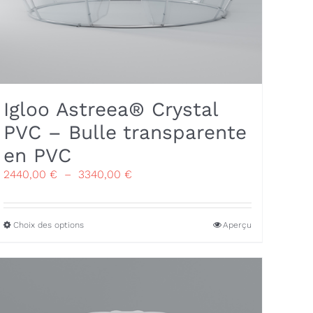
Igloo Astreea® Crystal
PVC – Bulle transparente
en PVC
Plage
2440,00
€
–
3340,00
€
de
prix :
2440,00 €
Ce
Choix des options
Aperçu
à
produit
3340,00 €
a
plusieurs
variations.
Les