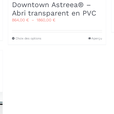
Downtown Astreea® –
Abri transparent en PVC
Plage
864,00
€
–
1860,00
€
de
prix :
864,00 €
Ce
Choix des options
Aperçu
à
produit
1860,00 €
a
plusieurs
variations.
Les
options
peuvent
être
choisies
sur
la
page
du