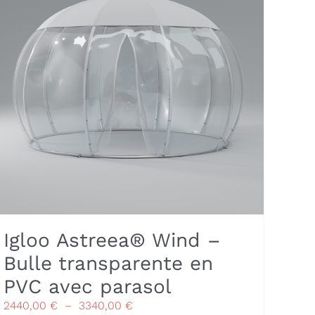
options
peuvent
être
choisies
sur
la
page
du
produit
Igloo Astreea® Wind –
Bulle transparente en
PVC avec parasol
Plage
2440,00
€
–
3340,00
€