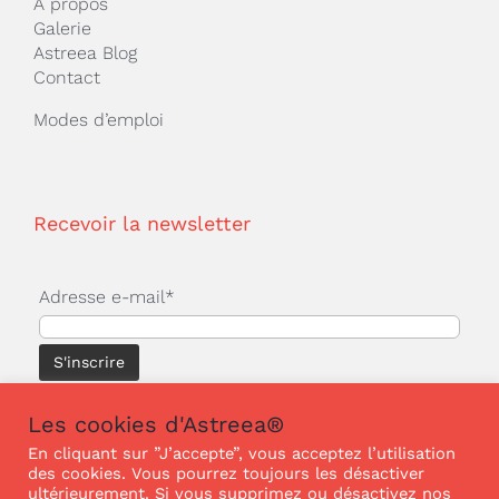
A propos
Galerie
Astreea Blog
Contact
Modes d’emploi
Recevoir la newsletter
Adresse e-mail*
Les cookies d'Astreea®
En cliquant sur ”J’accepte”, vous acceptez l’utilisation
des cookies. Vous pourrez toujours les désactiver
© Copyright 2025 | ASTREEA® | Tous droits
ultérieurement. Si vous supprimez ou désactivez nos