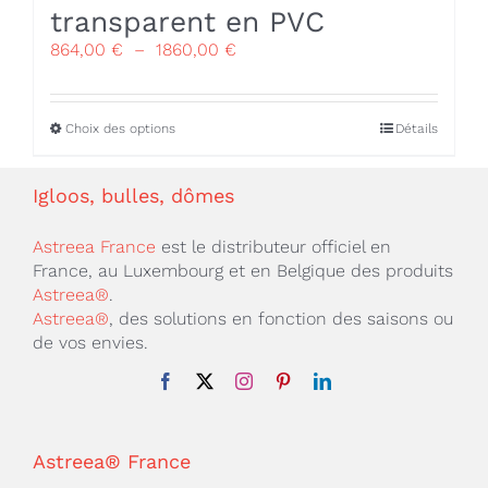
transparent en PVC
Plage
864,00
€
–
1860,00
€
de
prix :
864,00 €
Ce
Choix des options
Détails
à
produit
1860,00 €
a
Igloos, bulles, dômes
plusieurs
variations.
Astreea France
est le distributeur officiel en
Les
France, au Luxembourg et en Belgique des produits
options
Astreea®
.
peuvent
Astreea®
, des solutions en fonction des saisons ou
être
de vos envies.
choisies
sur
la
page
du
Astreea® France
produit