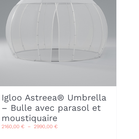
Igloo Astreea® Umbrella
– Bulle avec parasol et
moustiquaire
Plage
2160,00
€
–
2990,00
€
de