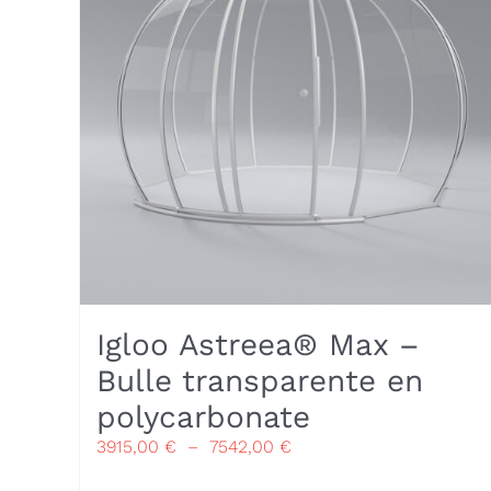
Igloo Astreea® Max –
Bulle transparente en
polycarbonate
Plage
3915,00
€
–
7542,00
€
de