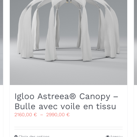
Igloo Astreea® Canopy –
Bulle avec voile en tissu
Plage
2160,00
€
–
2990,00
€
de
prix :
2160,00 €
Ce
Choix des options
Aperçu