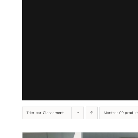
Trier par
Classement
Montrer
90 produit