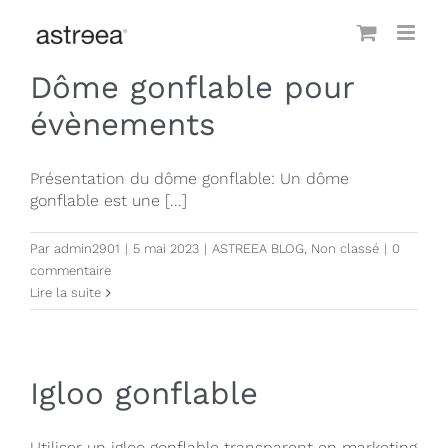
Passer
au
contenu
Dôme gonflable pour
évènements
Présentation du dôme gonflable: Un dôme
gonflable est une [...]
Par
admin2901
|
5 mai 2023
|
ASTREEA BLOG
,
Non classé
|
0
commentaire
Lire la suite
Igloo gonflable
Utiliser un igloo gonflable transparent en marketing