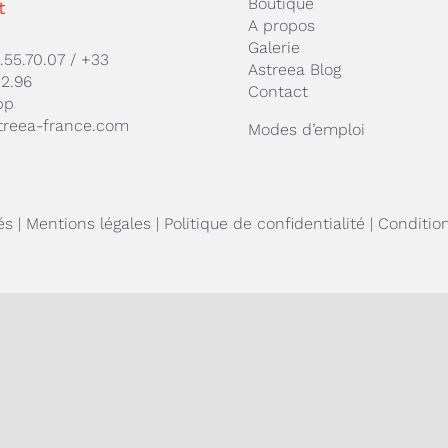
Boutique
t
A propos
Galerie
.55.70.07
/
+33
Astreea Blog
22.96
Contact
pp
treea-france.com
Modes d’emploi
és |
Mentions légales
|
Politique de confidentialité
|
Conditio