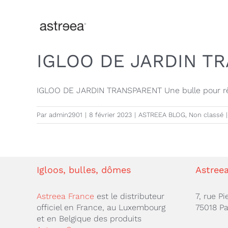
Passer
au
contenu
IGLOO DE JARDIN T
IGLOO DE JARDIN TRANSPARENT Une bulle pour rêver
Par
admin2901
|
8 février 2023
|
ASTREEA BLOG
,
Non classé
|
Igloos, bulles, dômes
Astree
Astreea France
est le distributeur
7, rue Pi
officiel en France, au Luxembourg
75018 Pa
et en Belgique des produits