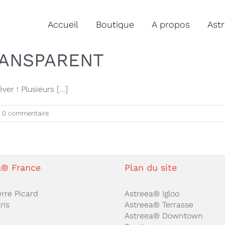
Accueil
Boutique
A propos
Ast
RANSPARENT
 ! Plusieurs [...]
0 commentaire
a® France
Plan du site
erre Picard
Astreea® Igloo
ris
Astreea® Terrasse
Astreea® Downtown