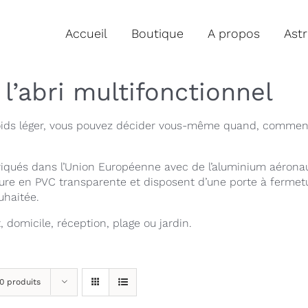
Accueil
Boutique
A propos
Ast
’abri multifonctionnel
poids léger, vous pouvez décider vous-même quand, comment e
qués dans l’Union Européenne avec de l’aluminium aéronau
ure en PVC transparente et disposent d’une porte à fermeture
uhaitée.
, domicile, réception, plage ou jardin.
0 produits