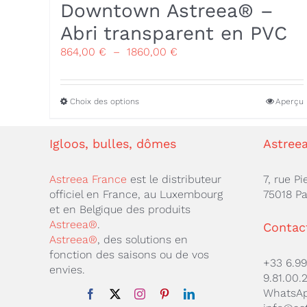
Downtown Astreea® –
Abri transparent en PVC
Plage
864,00
€
–
1860,00
€
de
prix :
864,00 €
Ce
Choix des options
Aperçu
à
produit
1860,00 €
a
Igloos, bulles, dômes
Astree
plusieurs
variations.
Les
Astreea France
est le distributeur
7, rue Pi
options
officiel en France, au Luxembourg
75018 Pa
peuvent
et en Belgique des produits
être
Astreea®
.
Contac
choisies
Astreea®
, des solutions en
sur
fonction des saisons ou de vos
+33 6.99
la
envies.
9.81.00.
page
WhatsA
du