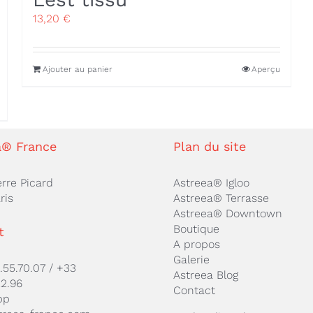
13,20
€
Ajouter au panier
Aperçu
a® France
Plan du site
erre Picard
Astreea® Igloo
ris
Astreea® Terrasse
Astreea® Downtown
Boutique
t
A propos
Galerie
.55.70.07
/
+33
Astreea Blog
22.96
Contact
pp