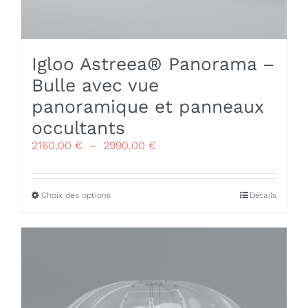
Igloo Astreea® Panorama –
Bulle avec vue
panoramique et panneaux
occultants
Plage
2160,00
€
–
2990,00
€
de
prix :
2160,00 €
Ce
Choix des options
Détails
à
produit
2990,00 €
a
plusieurs
variations.
Les
options
peuvent