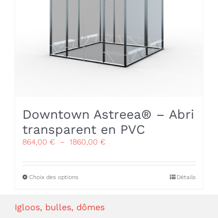
page
du
produit
Downtown Astreea® – Abri
transparent en PVC
Plage
864,00
€
–
1860,00
€
de
prix :
864,00 €
Ce
Choix des options
Détails
à
produit
1860,00 €
a
Igloos, bulles, dômes
plusieurs