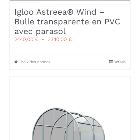
Igloo Astreea® Wind –
Bulle transparente en PVC
avec parasol
Plage
2440,00
€
–
3340,00
€
de
prix :
2440,00 €
Ce
Choix des options
Détails
à
produit
3340,00 €
a
plusieurs
variations.
Les
options
peuvent
être
choisies
sur
la