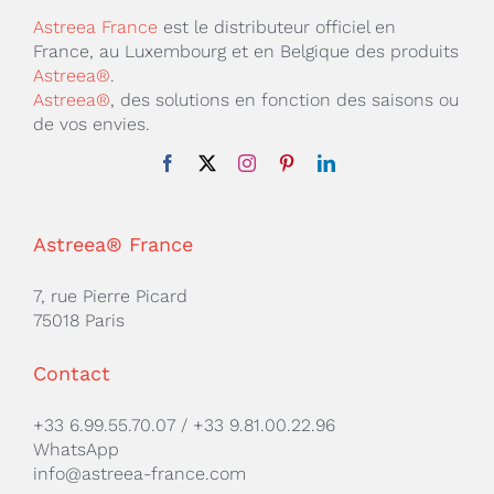
variations.
Astreea France
est le distributeur officiel en
Les
France, au Luxembourg et en Belgique des produits
options
Astreea®
.
peuvent
Astreea®
, des solutions en fonction des saisons ou
être
de vos envies.
choisies
sur
la
page
du
Astreea® France
produit
7, rue Pierre Picard
75018 Paris
Contact
+33 6.99.55.70.07
/
+33 9.81.00.22.96
WhatsApp
info@astreea-france.com