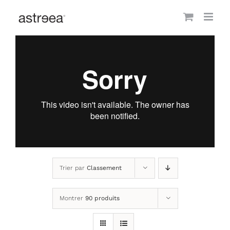
Passer
au
contenu
Trier par
Classement
Montrer
90 produits