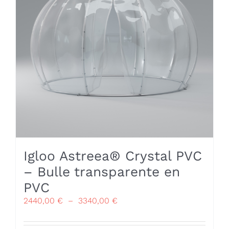
être
choisies
sur
la
page
du
produit
Igloo Astreea® Crystal PVC
– Bulle transparente en
PVC
Plage
2440,00
€
–
3340,00
€
de
prix :