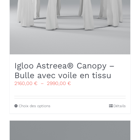
page
du
produit
Igloo Astreea® Canopy –
Bulle avec voile en tissu
Plage
2160,00
€
–
2990,00
€
de
prix :
2160,00 €
Ce
Choix des options
Détails
à
produit
2990,00 €
a
plusieurs
variations.